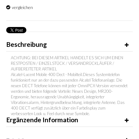
vergleichen
Beschreibung
ACHTUNG: BEI DIESEM ARTIKEL HANDELT ES SICH UM EINEN
RESTPOSTEN / EINZELSTÜCK / VERSANDRÜCKLÄUFER /
AUFBEREITETER ARTIKEL
Alcatel-Lucent Mobile 400 Dect - Mobilteil.Dieses Systemtelefon
funktioniert nur an der dazu passenden Alcatel Telefonanlage. Die
neuen DECT Telefone können mit jeder OmniPCX-Version verwendet
werden und bieten folgende Vorteile: Neues Design, MR200-
Ergonomie, herausragende Unabhängigkeit, integrierter
Vibrationsalarm, Hintergrundbeleuchtung, integrierte Antenne. Das
400 DECT verfügt zusätzlich über ein Farbdisplay zum
verbesserten Look u. Feel durch neue Symbole.
Ergänzende Information