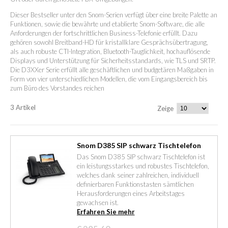
Dieser Bestseller unter den Snom-Serien verfügt über eine breite Palette an
Funktionen, sowie die bewährte und etablierte Snom-Software, die alle
Anforderungen der fortschrittlichen Business-Telefonie erfüllt. Dazu
gehören sowohl Breitband-HD für kristallklare Gesprächsübertragung,
als auch robuste CTI-Integration, Bluetooth-Tauglichkeit, hochauflösende
Displays und Unterstützung für Sicherheitsstandards, wie TLS und SRTP.
Die D3XXer Serie erfüllt alle geschäftlichen und budgetären Maßgaben in
Form von vier unterschiedlichen Modellen, die vom Eingangsbereich bis
zum Büro des Vorstandes reichen
3 Artikel
Zeige
Snom D385 SIP schwarz Tischtelefon
Das Snom D385 SIP schwarz Tischtelefon ist
ein leistungsstarkes und robustes Tischtelefon,
welches dank seiner zahlreichen, individuell
definierbaren Funktionstasten sämtlichen
Herausforderungen eines Arbeitstages
gewachsen ist.
Erfahren Sie mehr