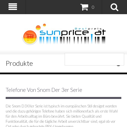
0
Produkte
Telefone Von Snom Der 3er Serie
Die Snom D3XXer Serie ist typisch im europäischen Stil designt worden
und die dazu gehörigen Telefone haben sich millionenfach als erste Wahl
für den Arbeitsalltag im Büro bewährt. Sie bieten Qualität und
Funktionalität, die für die tägliche Arbeit unverzichtbar sind, egal ob vor
Ort oder durch gehostete PBX-Umgebungen.