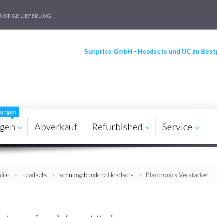
STIGE LIEFERUNG
Sunprice GmbH - Headsets und UC zu Best
ösungen
agen
Abverkauf
Refurbished
Service
eite
>
Headsets
>
schnurgebundene Headsets
>
Plantronics Verstärker