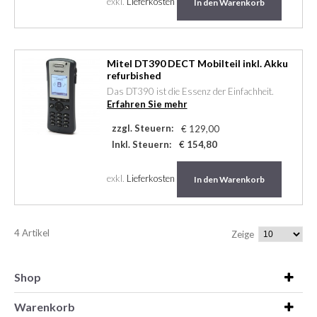
exkl.
Lieferkosten
In den Warenkorb
Mitel DT390 DECT Mobilteil inkl. Akku
refurbished
Das DT390 ist die Essenz der Einfachheit.
Erfahren Sie mehr
zzgl. Steuern:
€ 129,00
Inkl. Steuern:
€ 154,80
exkl.
Lieferkosten
In den Warenkorb
4 Artikel
Zeige
Shop
Warenkorb