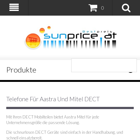
0
Produkte
Telefone Für Aastra Und Mitel DECT
Mit Ihren DECT Mobilteilen bietet Aastra Mitel für jede
Unternehmensgröße die passende Lösung.
Die schnurlosen DECT Geräte sind einfach in der Handhabung, und
schnell einsatzbereit.