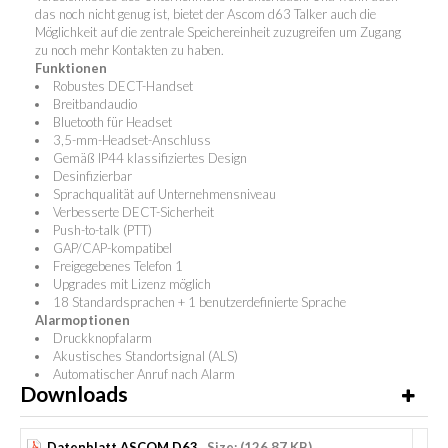
das noch nicht genug ist, bietet der Ascom d63 Talker auch die
Möglichkeit auf die zentrale Speichereinheit zuzugreifen um Zugang
zu noch mehr Kontakten zu haben.
Funktionen
Robustes DECT-Handset
Breitbandaudio
Bluetooth für Headset
3,5-mm-Headset-Anschluss
Gemäß IP44 klassifiziertes Design
Desinfizierbar
Sprachqualität auf Unternehmensniveau
Verbesserte DECT-Sicherheit
Push-to-talk (PTT)
GAP/CAP-kompatibel
Freigegebenes Telefon 1
Upgrades mit Lizenz möglich
18 Standardsprachen + 1 benutzerdefinierte Sprache
Alarmoptionen
Druckknopfalarm
Akustisches Standortsignal (ALS)
Automatischer Anruf nach Alarm
Downloads
Datenblatt ASCOM D63
Size: (126.87 KB)