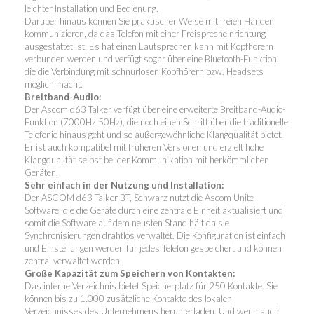
leichter Installation und Bedienung.
Darüber hinaus können Sie praktischer Weise mit freien Händen
kommunizieren, da das Telefon mit einer Freisprecheinrichtung
ausgestattet ist: Es hat einen Lautsprecher, kann mit Kopfhörern
verbunden werden und verfügt sogar über eine Bluetooth-Funktion,
die die Verbindung mit schnurlosen Kopfhörern bzw. Headsets
möglich macht.
Breitband-Audio:
Der Ascom d63 Talker verfügt über eine erweiterte Breitband-Audio-
Funktion (7000Hz 50Hz), die noch einen Schritt über die traditionelle
Telefonie hinaus geht und so außergewöhnliche Klangqualität bietet.
Er ist auch kompatibel mit früheren Versionen und erzielt hohe
Klangqualität selbst bei der Kommunikation mit herkömmlichen
Geräten.
Sehr einfach in der Nutzung und Installation:
Der ASCOM d63 Talker BT, Schwarz nutzt die Ascom Unite
Software, die die Geräte durch eine zentrale Einheit aktualisiert und
somit die Software auf dem neusten Stand hält da sie
Synchronisierungen drahtlos verwaltet. Die Konfiguration ist einfach
und Einstellungen werden für jedes Telefon gespeichert und können
zentral verwaltet werden.
Große Kapazität zum Speichern von Kontakten:
Das interne Verzeichnis bietet Speicherplatz für 250 Kontakte. Sie
können bis zu 1.000 zusätzliche Kontakte des lokalen
Verzeichnisses des Unternehmens herunterladen. Und wenn auch