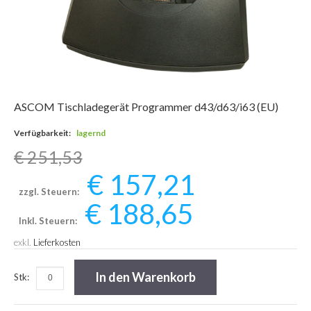
ASCOM Tischladegerät Programmer d43/d63/i63 (EU)
Verfügbarkeit:
lagernd
€ 251,53
€ 157,21
zzgl. Steuern:
€ 188,65
Inkl. Steuern:
exkl.
Lieferkosten
In den Warenkorb
Stk: