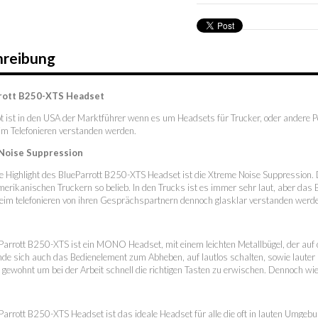
hreibung
rott B250-XTS Headset
t ist in den USA der Marktführer wenn es um Headsets für Trucker, oder andere 
im Telefonieren verstanden werden.
Noise Suppression
 Highlight des BlueParrott B250-XTS Headset ist die Xtreme Noise Suppression. D
merikanischen Truckern so belieb. In den Trucks ist es immer sehr laut, aber da
eim telefonieren von ihren Gesprächspartnern dennoch glasklar verstanden werde
arrott B250-XTS ist ein MONO Headset, mit einem leichten Metallbügel, der auf de
inde sich auch das Bedienelement zum Abheben, auf lautlos schalten, sowie lauter 
gewohnt um bei der Arbeit schnell die richtigen Tasten zu erwischen. Dennoch w
arrott B250-XTS Headset ist das ideale Headset für alle die oft in lauten Umgeb