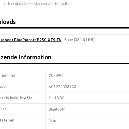
partner glasklar verstanden werden wollen.
loads
asheet BlueParrott B250-XTS_EN
Size: (381.01 KB)
zende Information
elnummer
203890
ode
607972038903
preis (exkl. MwSt)
€ 110,50
luss
Bluetooth
tstellen
Nein