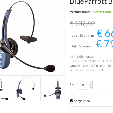
BlueParrott 
Verfügbarkeit:
nicht lagernd
€ 132,60
€ 6
zzgl. Steuern:
€ 7
Inkl. Steuern:
exkl.
Lieferkosten
Das BlueParrott B250-XTS Headse
Umgebungen telefonieren müss
verstanden werden wollen.
+
Stk:
-
vergleichen