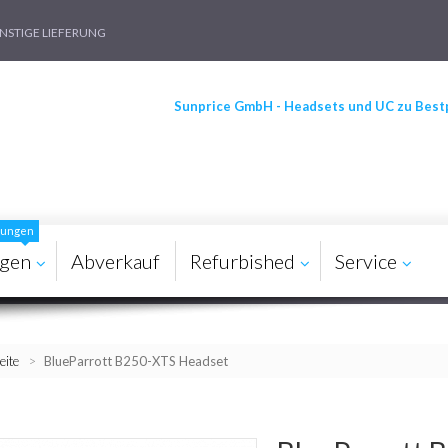
STIGE LIEFERUNG
Sunprice GmbH - Headsets und UC zu Best
ösungen
agen
Abverkauf
Refurbished
Service
eite
>
BlueParrott B250-XTS Headset