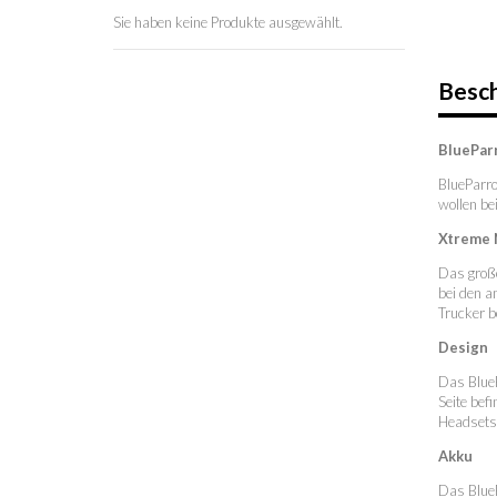
Sie haben keine Produkte ausgewählt.
Besc
BluePar
BlueParro
wollen be
Xtreme 
Das große
bei den a
Trucker b
Design
Das BlueP
Seite bef
Headsets 
Akku
Das BlueP