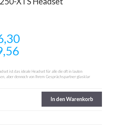
B250-XTS Headset
6,30
9,56
t ist das ideale Headset für alle die oft in lauten
en, aber dennoch von Ihrem Gesprächspartner glasklar
In den Warenkorb