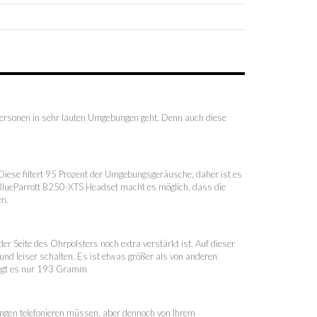
Personen in sehr lauten Umgebungen geht. Denn auch diese
iese filtert 95 Prozent der Umgebungsgeräusche, daher ist es
s BlueParrott B250-XTS Headset macht es möglich, dass die
n.
r Seite des Ohrpolsters noch extra verstärkt ist. Auf dieser
und leiser schalten. Es ist etwas größer als von anderen
iegt es nur 193 Gramm.
ungen telefonieren müssen, aber dennoch von Ihrem