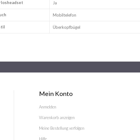
rlosheadset
Ja
uch
Mobiltelefon
til
Überkopfbügel
Mein Konto
Anmelden
Warenkorb anzeigen
Meine Bestellung verfolgen
Hilfe