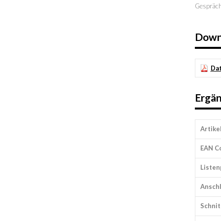
Gesprächs
Down
Dat
Ergän
Artik
EAN C
Listen
Ansch
Schnit