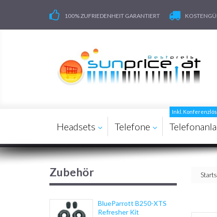
100% ZUFRIEDENHEIT GARANTIERT
KOSTENGÜN
Inkl. Konferenzl
Headsets
Telefone
Telefonanl
Zubehör
Starts
BlueParrott B250-XTS
Refresher Kit