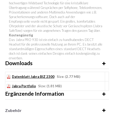
hochwertigen Wideband Technologie für eine kristallklare
Übertragung während Gesprächen per Softphone, Telekonferenzen,
Präsentationen und anderen Multimedia Anwendungen wie z.B.
Spracherkennungssoftware. Doch auch auf der
Empfangsseite wurde nicht gespart: Ein großes, komfortables
Ohrpolster und der akustische Schutz vor Geräuschspitzen (Jabra
SafeTone) sorgen für ein angenehmes Tragen den ganzen Tag über.
Kostengünstig
Das Jabra PRO 930 ist ein einfach zu handhabendes DECT
Headset für die professionelle Nutzung an Ihrem PC. Es besitzt alle
standardmäßigen Eigenschaften eines standard DECT Headsets
doch ist dank seines einfachen Designs einfach kostengünstig zu
erwerben.
Downloads
Datenblatt Jabra BIZ 2300
Size: (2.77 MB)
Jabra Portfolio
Size: (1.81 MB)
Ergänzende Information
Zubehör