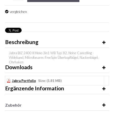
vergleichen
Beschreibung
Jabra BIZ 2400 II Mono 3in1 WB Typ: 82, Noise Cancelling -
Wideband, Mikrofonarm: FreeSpin Überkopfbügel, Nackenbügel,
Ohrhaken
Downloads
Jabra Portfolio
Size: (1.81 MB)
Ergänzende Information
Zubehör