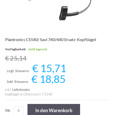
Plantronics CS540/ Savi 740/440 Ersatz-Kopfbügel
Verfügbarkeit:
nicht lagernd
€ 25,14
€ 15,71
zzgl. Steuern:
€ 18,85
Inkl. Steuern:
exkl.
Lieferkosten
Kopfbügel m.Ohrkissen f. CS540
In den Warenkorb
Stk: