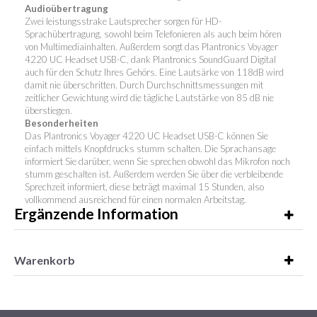
Audioübertragung
Zwei leistungsstrake Lautsprecher sorgen für HD-
Sprachübertragung, sowohl beim Telefonieren als auch beim hören
von Multimediainhalten. Außerdem sorgt das Plantronics Voyager
4220 UC Headset USB-C, dank Plantronics SoundGuard Digital
auch für den Schutz Ihres Gehörs. Eine Lautsärke von 118dB wird
damit nie überschritten. Durch Durchschnittsmessungen mit
zeitlicher Gewichtung wird die tägliche Lautstärke von 85 dB nie
überstiegen.
Besonderheiten
Das Plantronics Voyager 4220 UC Headset USB-C können Sie
einfach mittels Knopfdrucks stumm schalten. Die Sprachansage
informiert Sie darüber, wenn Sie sprechen obwohl das Mikrofon noch
stumm geschalten ist. Außerdem werden Sie über die verbleibende
Sprechzeit informiert, diese beträgt maximal 15 Stunden, also
vollkommend ausreichend für einen normalen Arbeitstag.
Ergänzende Information
Warenkorb